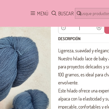
Inicio
HILADOS
Baby Alpaca/ Merino Lace
Pacífico BAM LACE
MENÚ
BUSCAR
Cantidad
DESCRIPCIÓN
Ligereza, suavidad y eleganc
Nuestro hilado lace de baby 
para proyectos delicados y 
100 gramos, es ideal para chal
envolvente.
Este hilado ofrece una experi
alpaca con la elasticidad y s
impecable, confortables y el