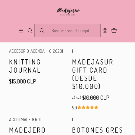
Otros
FILTROS
ACCESORIO_AGENDA___6_2020
|
|
KNITTING
MADEJASUR
JOURNAL
GIFT CARD
(DESDE
$15.000 CLP
$10.000)
$10.000 CLP
desde
5.0
ACCOTMADEJERO
|
|
Agotado
MADEJERO
BOTONES GRES