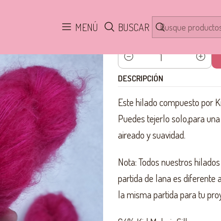
Inicio
HILADOS
Kid Mohair Silk Lace
Italiano Kid Mohair Silk
MENÚ
BUSCAR
Cantidad
DESCRIPCIÓN
Este hilado compuesto por K
Puedes tejerlo solo,para una
aireado y suavidad.
Nota: Todos nuestros hilados
partida de lana es diferente
la misma partida para tu pro