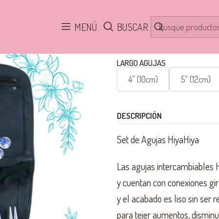
Inicio
HIYA HIYA
Set Agujas
Set Hiya Hiya SHARP Completo
MENÚ
BUSCAR
LARGO AGUJAS
4" (10cm)
5" (12cm)
DESCRIPCIÓN
Set de Agujas HiyaHiya
Las agujas intercambiables H
y cuentan con conexiones gira
y el acabado es liso sin ser 
para tejer aumentos, dismin