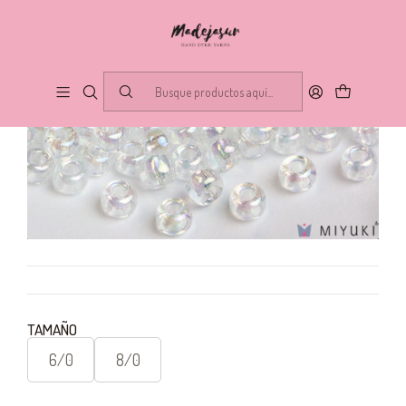
TAMAÑO
6/0
8/0