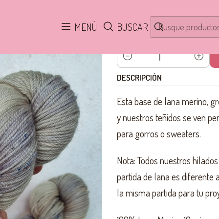
Inicio
HILADOS
100% Merino Aran SW
Oliva ARAN
MENÚ
BUSCAR
Cantidad
DESCRIPCIÓN
Esta base de lana merino, gr
y nuestros teñidos se ven per
para gorros o sweaters.
Nota: Todos nuestros hilados
partida de lana es diferente
la misma partida para tu pro