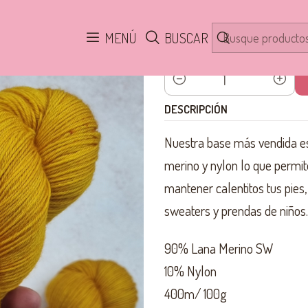
Inicio
HILADOS
Merino Sock Fingering SW 4 ply
Canario MSF4
MENÚ
BUSCAR
Cantidad
DESCRIPCIÓN
Nuestra base más vendida es
merino y nylon lo que permite
mantener calentitos tus pies,
sweaters y prendas de niños.
90% Lana Merino SW
10% Nylon
400m/ 100g